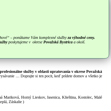
orechové“ – ponúkame Vám komplexné služby
za výhodné ceny.
lužby
poskytujeme v okrese
Považská Bystrica
a okolí.
profesionálne služby v oblasti upratovania v okrese Považská
vysávanie … Doprajte si ten pocit, keď prídete domov a všetko je
 Mariková, Horný Lieskov, Jasenica, Klieština, Kostolec, Malé
plá, Záskalie )