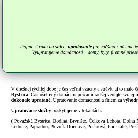
Dajme si ruku na srdce,
upratovanie
pre väčšinu z nás nie 
Vyupratujeme domácnosti – domy, byty, firemné priesto
V dnešnej rýchlej dobe je čas veľmi vzácny a stráviť aj to mál
Bystrica
. Čas ušetrený domácimi prácami radšej venujte svojej 
dokonale upratané.
Upratovanie domácností a firiem za
výhodn
Upratovacie služby
poskytujeme v lokalitách:
( Považská Bystrica, Bodiná, Brvnište, Čelkova Lehota, Dolná
Lednice, Papradno, Plevník-Drienové, Počarová, Podskalie, Prečí