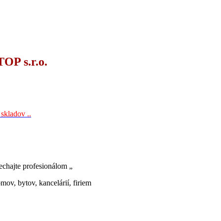
OP s.r.o.
 skladov ..
echajte profesionálom „