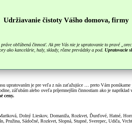
Udržiavanie čistoty Vášho domova, firmy
je práve obľúbená činnosť. Ak pre Vás nie je upratovanie to pravé „
ry ako kancelárie, haly, sklady, rôzne prevádzky a pod.
Upratovacie s
o času upratovaním je pre veľa z nás zaťažujúce … preto Vám ponúkame
rodine, záľubám alebo oveľa príjemnejším činnostiam ako je napríklad 
é ceny.
 Mariková, Dolný Lieskov, Domaniža, Rozkvet, Ďurďové, Hatné, Horná
n, Pružina, Sádočné, Rozkvet, Slopná, Stupné, Sverepec, Udiča, Vrchte