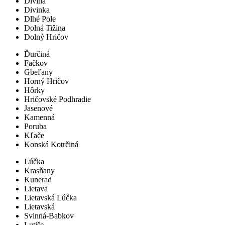
Divina
Divinka
Dlhé Pole
Dolná Tižina
Dolný Hričov
Ďurčiná
Fačkov
Gbeľany
Horný Hričov
Hôrky
Hričovské Podhradie
Jasenové
Kamenná
Poruba
Kľače
Konská Kotrčiná
Lúčka
Krasňany
Kunerad
Lietava
Lietavská Lúčka
Lietavská
Svinná-Babkov
Lutiše