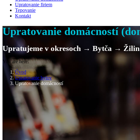
Upratovanie firiem
Tepovanie
Kontakt
Upratovanie domácností (domo
Upratujeme v okresoch → Bytča → Žilin
You are here:
Úvod
Upratovanie bytov
Upratovanie domácností