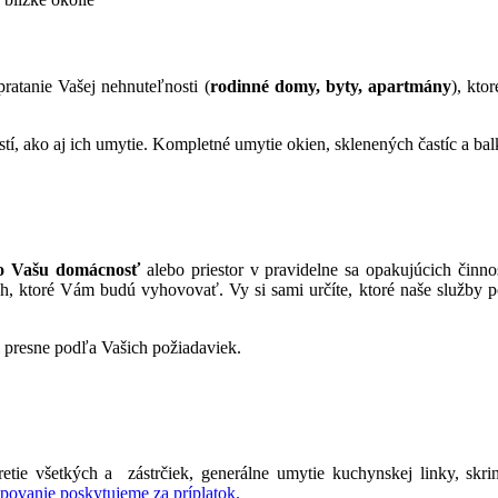
atanie Vašej nehnuteľnosti (
rodinné domy, byty, apartmány
), kto
í, ako aj ich umytie. Kompletné umytie okien, sklenených častíc a bal
i o Vašu domácnosť
alebo priestor v pravidelne sa opakujúcich čin
, ktoré Vám budú vyhovovať. Vy si sami určíte, ktoré naše služby pot
i presne podľa Vašich požiadaviek.
etie všetkých a zástrčiek, generálne umytie kuchynskej linky, skrin
povanie poskytujeme za príplatok.