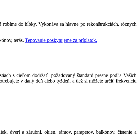
ré robíme do hĺbky. Vykonáva sa hlavne po rekonštrukciách, rôznych
kónov, terás.
Tepovanie poskytujeme za príplatok.
nostiach s cieľom dodržať požadovaný štandard presne podľa Vašich
rebujete v daný deň alebo týždeň, a tiež si môžete určiť frekvenciu
iek, dverí a zárubní, okien, rámov, parapetov, balkónov, čistenie a