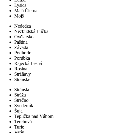
Lysica
Malá Čierna
Mojš
Nededza
Nezbudská Lúčka
Ovčiarsko
Paština
Závada
Podhorie
Porúbka
Rajecká Lesná
Rosina
Stráňavy
Stránske
Stránske
Stráža
Strečno
Svederník
Šuja
Teplička nad Váhom
Terchová
Turie
Varín