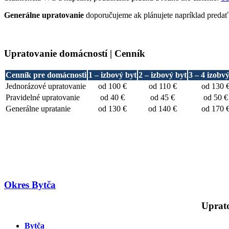
Generálne upratovanie
doporučujeme ak plánujete napríklad predať
Upratovanie domácností | Cenník
Cenník pre domácnosti
1 – izbový byt
2 – izbový byt
3 – 4 izobv
Jednorázové upratovanie
od 100 €
od 110 €
od 130 
Pravidelné upratovanie
od 40 €
od 45 €
od 50 €
Generálne upratanie
od 130 €
od 140 €
od 170 
Okres Bytča
Uprato
Bytča