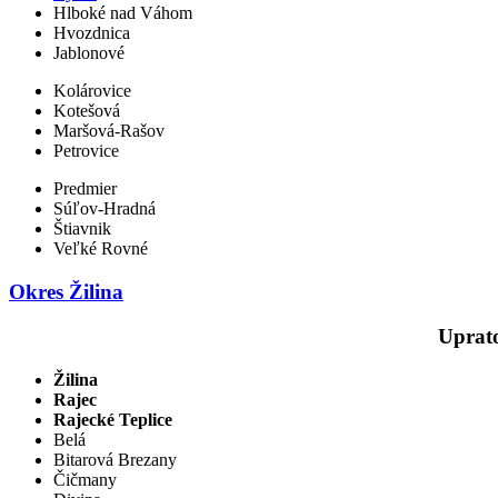
Hlboké nad Váhom
Hvozdnica
Jablonové
Kolárovice
Kotešová
Maršová-Rašov
Petrovice
Predmier
Súľov-Hradná
Štiavnik
Veľké Rovné
Okres Žilina
Uprato
Žilina
Rajec
Rajecké Teplice
Belá
Bitarová Brezany
Čičmany