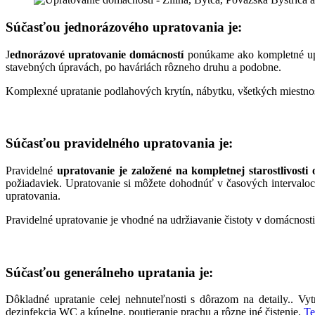
Súčasťou jednorázového upratovania je:
J
ednorázové upratovanie domácností
ponúkame ako kompletné upr
stavebných úpravách, po haváriách rôzneho druhu a podobne.
Komplexné upratanie podlahových krytín, nábytku, všetkých miestnost
Súčasťou pravidelného upratovania je:
Pravidelné
upratovanie je založené na kompletnej starostlivost
požiadaviek. Upratovanie si môžete dohodnúť v časových intervaloch
upratovania.
Pravidelné upratovanie je vhodné na udržiavanie čistoty v domácnost
Súčasťou generálneho upratania je:
Dôkladné upratanie celej nehnuteľnosti s dôrazom na detaily.. Vytr
dezinfekcia WC a kúpelne, poutieranie prachu a rôzne iné čistenie.
Te