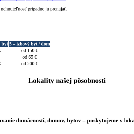
 nehnuteľnosť prípadne ju prenajať.
ý byt
5 – izbový byt / dom
€
od 150 €
od 65 €
€
od 200 €
Lokality našej pôsobnosti
vanie domácností, domov, bytov – poskytujeme v loka